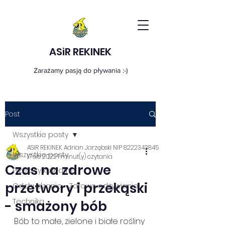
ASiR REKINEK
Zarażamy pasją do pływania :-)
Post
Wszystkie posty
ASIR REKINEK Adrian Jarzębski NIP 8222343845
Wszystkie posty
17 sie 2022
1 minut(y) czytania
Czas na zdrowe
Przepisy kulinarne
przetwory i przekąski
Odchudzanie - Zdrowe odżywianie
Technika
- smażony bób
Bób to małe, zielone i białe rośliny 