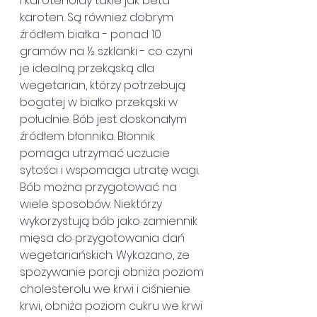
i karotenoidy takie jak beta-
karoten. Są również dobrym 
źródłem białka - ponad 10 
gramów na ½ szklanki - co czyni 
je idealną przekąską dla 
wegetarian, którzy potrzebują 
bogatej w białko przekąski w 
południe. Bób jest doskonałym 
źródłem błonnika. Błonnik 
pomaga utrzymać uczucie 
sytości i wspomaga utratę wagi. 
Bób można przygotować na 
wiele sposobów. Niektórzy 
wykorzystują bób jako zamiennik 
mięsa do przygotowania dań 
wegetariańskich. Wykazano, że 
spożywanie porcji obniża poziom 
cholesterolu we krwi i ciśnienie 
krwi, obniża poziom cukru we krwi 