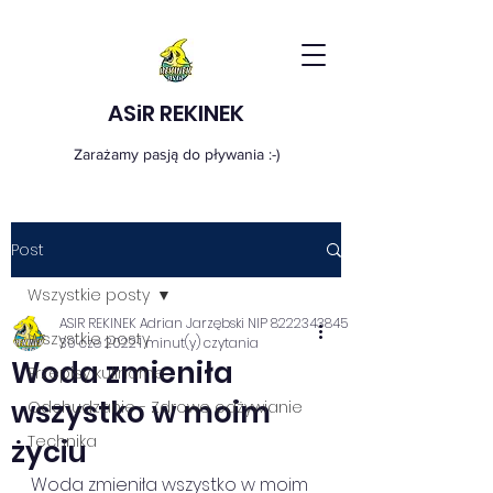
ASiR REKINEK
Zarażamy pasją do pływania :-)
Post
Wszystkie posty
ASIR REKINEK Adrian Jarzębski NIP 8222343845
Wszystkie posty
30 cze 2022
1 minut(y) czytania
Woda zmieniła
Przepisy kulinarne
wszystko w moim
Odchudzanie - Zdrowe odżywianie
Technika
życiu
Woda zmieniła wszystko w moim 