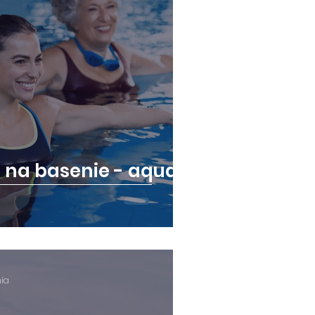
 na basenie - aqua
nia