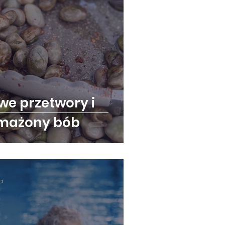
we przetwory i
smażony bób
ia