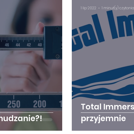
1 lip 2022
1 minut(y) czytani
Total Immersi
hudzanie?!
przyjemnie