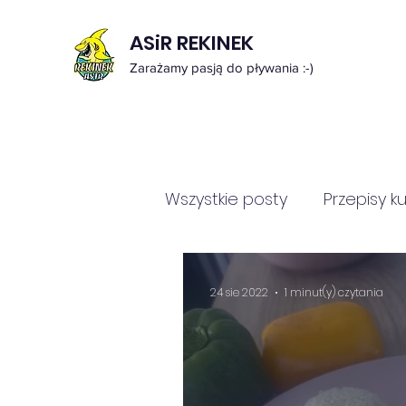
ASiR REKINEK
Zarażamy pasją do pływania :-)
Wszystkie posty
Przepisy k
24 sie 2022
1 minut(y) czytania