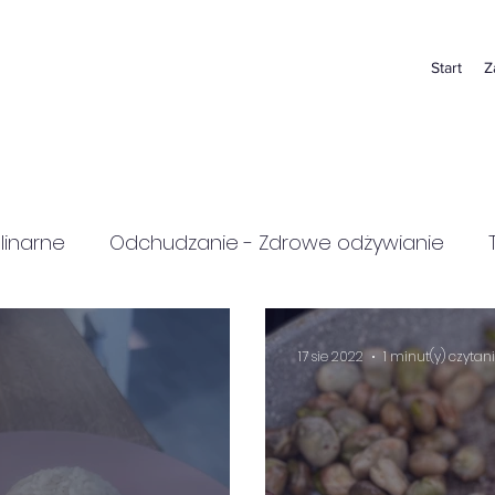
Start
Z
ulinarne
Odchudzanie - Zdrowe odżywianie
17 sie 2022
1 minut(y) czytan