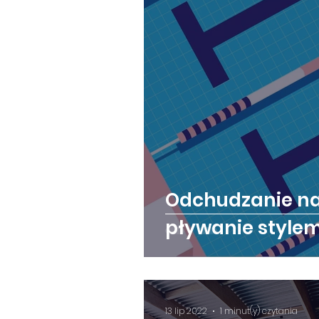
Odchudzanie na
pływanie style
13 lip 2022
1 minut(y) czytania