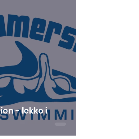
a
on - lekko i