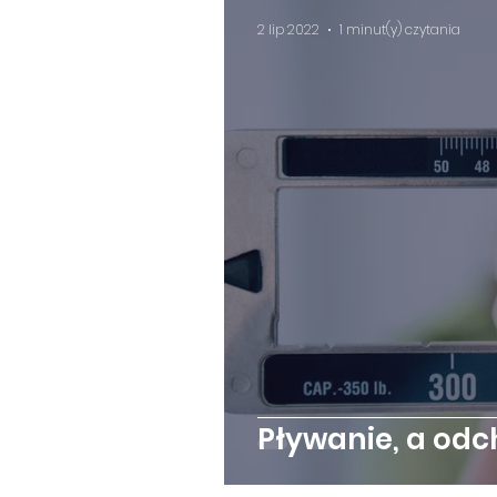
2 lip 2022
1 minut(y) czytania
Pływanie, a odc