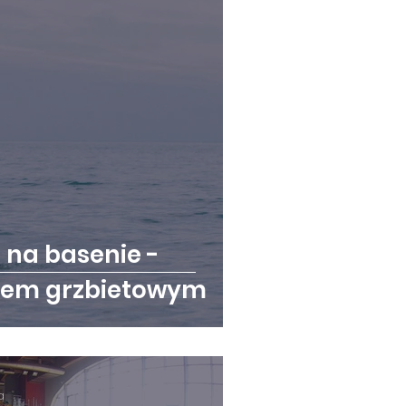
na basenie -
ylem grzbietowym
a