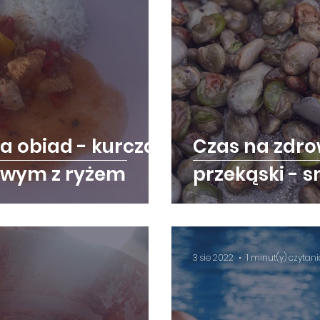
a obiad - kurczak
Czas na zdro
owym z ryżem
przekąski - 
3 sie 2022
1 minut(y) czytan