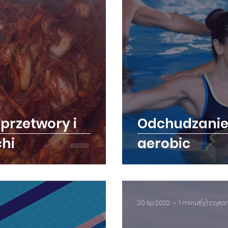
przetwory i
Odchudzanie
chi
aerobic
20 lip 2022
1 minut(y) czyta