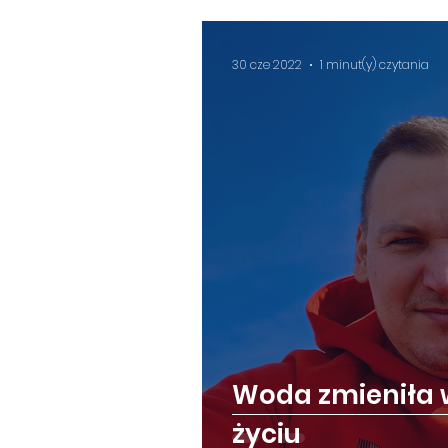
30 cze 2022
1 minut(y) czytania
Woda zmieniła 
życiu