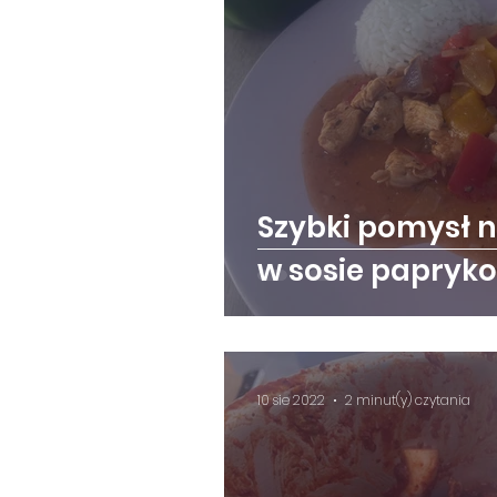
Szybki pomysł n
w sosie papryk
10 sie 2022
2 minut(y) czytania