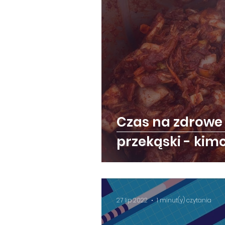
Czas na zdrowe 
przekąski - kim
27 lip 2022
1 minut(y) czytania