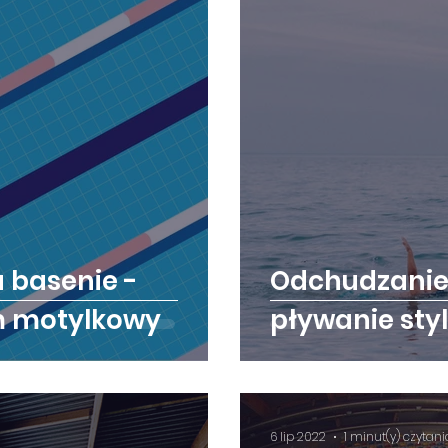
 basenie -
Odchudzanie 
m motylkowy
pływanie st
6 lip 2022
1 minut(y) czytani