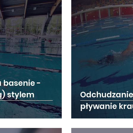
 basenie -
ą) stylem
Odchudzanie 
pływanie kr